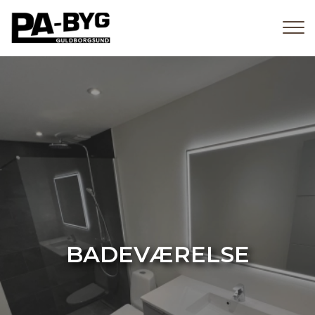
Gå
til
hovedindhold
BADEVÆRELSE